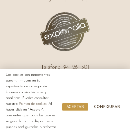
Teléfono: 941 261 501
Las cookies son importantes
Email: exploralia@exploralia.es
para ti, influyen en tu
experiencia de navegación.
Usamos cookies técnicas y
Política de privacidad
,
Cookies
y
Aviso legal
analíticas. Puedes consultar
nuestra
Política de cookies
. Al
Desarrollado por Verkia
ACEPTAR
CONFIGURAR
hacer click en "Aceptar",
Instagram
/
WhatsApp
consientes que todas las cookies
se guarden en tu dispositivo o
puedes configurarlas o rechazar