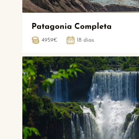
Patagonia Completa
4959€
18 días