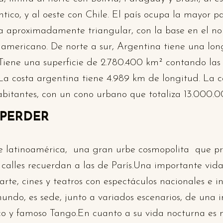
ántico, y al oeste con Chile. El país ocupa la mayor p
 aproximadamente triangular, con la base en el nort
damericano. De norte a sur, Argentina tiene una l
ene una superficie de 2.780.400 km² contando las isl
 La costa argentina tiene 4.989 km de longitud. La 
itantes, con un cono urbano que totaliza 13.000.0
 PERDER
 latinoamérica, una gran urbe cosmopolita que pro
alles recuerdan a las de París.Una importante vida
 arte, cines y teatros con espectáculos nacionales e i
 mundo, es sede, junto a variados escenarios, de una
ico y famoso Tango.En cuanto a su vida nocturna es 