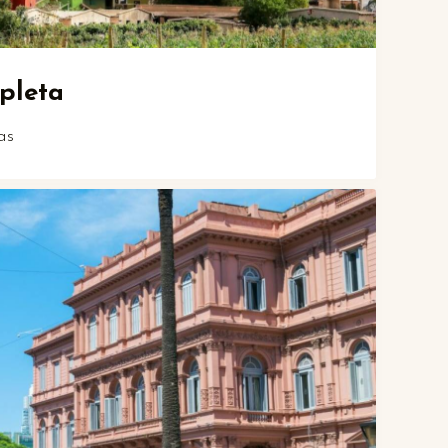
pleta
as