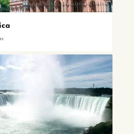
ica
as