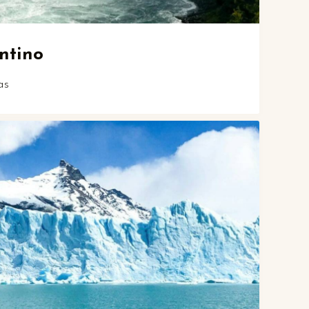
ntino
as