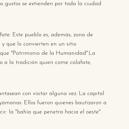
os gustos se extienden por toda la ciudad
fate. Este pueblo es, además, zona de
 que lo convierten en un sitio
arque "Patrimonio de la Humanidad".La
o a la tradición quien come calafate,
ntasean con visitar alguna vez. La capital
 yámanas. Ellos fueron quienes bautizaron a
ir: la "bahía que penetra hacia el oeste".