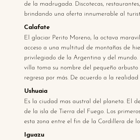
de la madrugada. Discotecas, restaurantes,
brindando una oferta innumerable al turist
Calafate
El glaciar Perito Moreno, la octava maravi
acceso a una multitud de montañas de hiel
privilegiado de la Argentina y del mundo.
villa toma su nombre del pequeño arbusto "
regresa por más. De acuerdo a la realidad q
Ushuaia
Es la ciudad mas austral del planeta. El d
de la isla de Tierra del Fuego. Los primero
esta zona entre el fin de la Cordillera de 
Iguazu