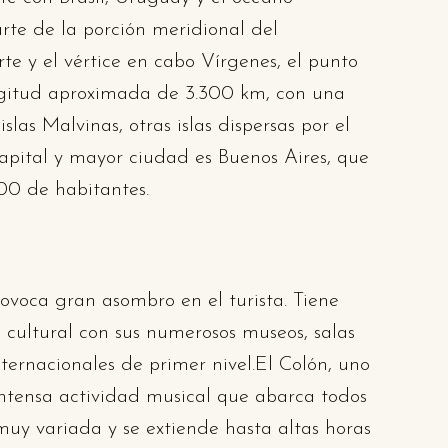
arte de la porción meridional del
e y el vértice en cabo Vírgenes, el punto
ongitud aproximada de 3.300 km, con una
as Malvinas, otras islas dispersas por el
capital y mayor ciudad es Buenos Aires, que
00 de habitantes.
voca gran asombro en el turista. Tiene
 cultural con sus numerosos museos, salas
nternacionales de primer nivel.El Colón, uno
 intensa actividad musical que abarca todos
muy variada y se extiende hasta altas horas