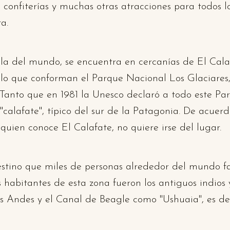
 confiterías y muchas otras atracciones para todos l
a.
lla del mundo, se encuentra en cercanías de El Cala
o que conforman el Parque Nacional Los Glaciares, y
 Tanto que en 1981 la Unesco declaró a todo este P
calafate", típico del sur de la Patagonia. De acuerd
uien conoce El Calafate, no quiere irse del lugar.
estino que miles de personas alrededor del mundo fa
s habitantes de esta zona fueron los antiguos indios
los Andes y el Canal de Beagle como "Ushuaia", es dec