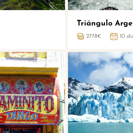
Triángulo Arge
2778€
10 dí