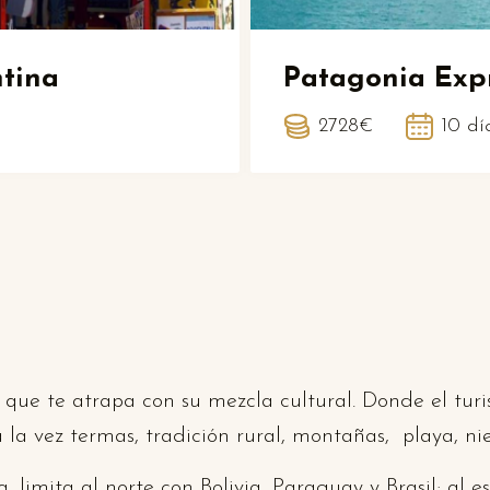
ntina
Patagonia Exp
2728€
10 dí
y que te atrapa con su mezcla cultural. Donde el tur
la vez termas, tradición rural, montañas, playa, nie
limita al norte con Bolivia, Paraguay y Brasil; al e