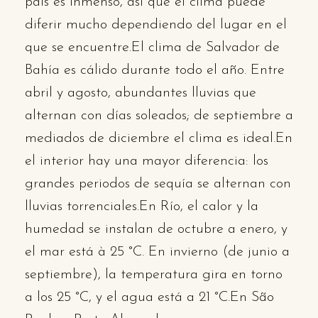
país es inmenso, así que el clima puede
diferir mucho dependiendo del lugar en el
que se encuentre.El clima de Salvador de
Bahía es cálido durante todo el año. Entre
abril y agosto, abundantes lluvias que
alternan con días soleados; de septiembre a
mediados de diciembre el clima es ideal.En
el interior hay una mayor diferencia: los
grandes periodos de sequía se alternan con
lluvias torrenciales.En Río, el calor y la
humedad se instalan de octubre a enero, y
el mar está à 25 °C. En invierno (de junio a
septiembre), la temperatura gira en torno
a los 25 °C, y el agua está a 21 °C.En São