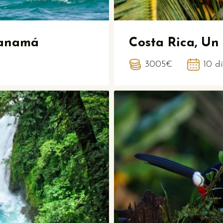
Panamá
Costa Rica, Un
3005€
10 d