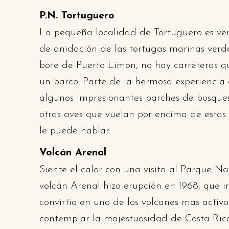
P.N. Tortuguero
La pequeña localidad de Tortuguero es ver
de anidación de las tortugas marinas verd
bote de Puerto Limon, no hay carreteras qu
un barco. Parte de la hermosa experiencia 
algunos impresionantes parches de bosques
otras aves que vuelan por encima de estas
le puede hablar.
Volcán Arenal
Siente el calor con una visita al Parque Na
volcán Arenal hizo erupción en 1968, que ir
convirtio en uno de los volcanes mas activo
contemplar la majestuosidad de Costa Rica. 