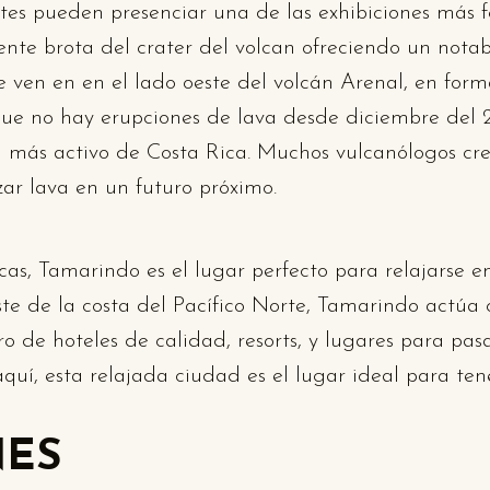
antes pueden presenciar una de las exhibiciones más 
nte brota del crater del volcan ofreciendo un notab
e ven en en el lado oeste del volcán Arenal, en form
que no hay erupciones de lava desde diciembre del 
n más activo de Costa Rica. Muchos vulcanólogos cre
zar lava en un futuro próximo.
as, Tamarindo es el lugar perfecto para relajarse en
ste de la costa del Pacífico Norte, Tamarindo act
 de hoteles de calidad, resorts, y lugares para pasar
uí, esta relajada ciudad es el lugar ideal para tene
ES