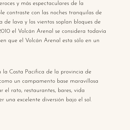
feroces y más espectaculares de la
le contraste con las noches tranquilas de
a de lava y los vientos soplan bloques de
2010 el Volcán Arenal se considera todavía
en que el Volcán Arenal esta sólo en un
 la Costa Pacifica de la provincia de
úa como un campamento base maravillosa
 el rato, restaurantes, bares, vida
r una excelente diversión bajo el sol.