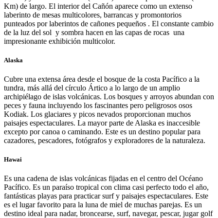
Km) de largo. El interior del Cañón aparece como un extenso
laberinto de mesas multicolores, barrancas y promontorios
punteados por laberintos de cañones pequeños . El constante cambio
de la luz del sol y sombra hacen en las capas de rocas una
impresionante exhibición multicolor.
Alaska
Cubre una extensa área desde el bosque de la costa Pacífico a la
tundra, más allá del círculo Ártico a lo largo de un amplio
archipiélago de islas volcánicas. Los bosques y arroyos abundan con
peces y fauna incluyendo los fascinantes pero peligrosos osos
Kodiak. Los glaciares y picos nevados proporcionan muchos
paisajes espectaculares. La mayor parte de Alaska es inaccesible
excepto por canoa o caminando. Este es un destino popular para
cazadores, pescadores, fotógrafos y exploradores de la naturaleza.
Hawai
Es una cadena de islas volcánicas fijadas en el centro del Océano
Pacífico. Es un paraíso tropical con clima casi perfecto todo el año,
fantásticas playas para practicar surf y paisajes espectaculares. Este
es el lugar favorito para la luna de miel de muchas parejas. Es un
destino ideal para nadar, broncearse, surf, navegar, pescar, jugar golf