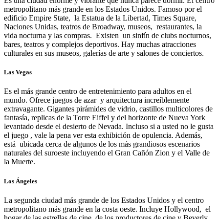
Es una ciudad enorme y vibrante que nunca parece dormir. El centro
metropolitano más grande en los Estados Unidos. Famoso por el
edificio Empire State, la Estatua de la Libertad, Times Square,
Naciones Unidas, teatros de Broadway, museos, restaurantes, la
vida nocturna y las compras. Existen un sinfín de clubs nocturnos,
bares, teatros y complejos deportivos. Hay muchas atracciones
culturales en sus museos, galerías de arte y salones de conciertos.
Las Vegas
Es el más grande centro de entretenimiento para adultos en el
mundo. Ofrece juegos de azar y arquitectura increíblemente
extravagante. Gigantes pirámides de vidrio, castillos multicolores de
fantasía, replicas de la Torre Eiffel y del horizonte de Nueva York
levantado desde el desierto de Nevada. Incluso si a usted no le gusta
el juego , vale la pena ver esta exhibición de opulencia. Además,
está ubicada cerca de algunos de los más grandiosos escenarios
naturales del suroeste incluyendo el Gran Cañón Zion y el Valle de
la Muerte.
Los Ángeles
La segunda ciudad más grande de los Estados Unidos y el centro
metropolitano más grande en la costa oeste. Incluye Hollywood, el
hogar de las estrellas de cine, de los productores de cine y Beverly