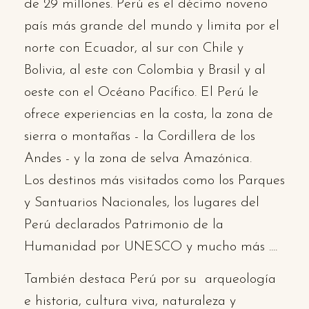
de 29 millones. Perú es el décimo noveno
país más grande del mundo y limita por el
norte con Ecuador, al sur con Chile y
Bolivia, al este con Colombia y Brasil y al
oeste con el Océano Pacífico. El Perú le
ofrece experiencias en la costa, la zona de
sierra o montañas - la Cordillera de los
Andes - y la zona de selva Amazónica.
Los
destinos más visitados como los Parques
y Santuarios Nacionales, los lugares del
Perú declarados Patrimonio de la
Humanidad por UNESCO y mucho más ....
También destaca Perú por su arqueología
e historia, cultura viva, naturaleza y