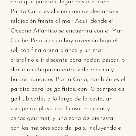
coco que parecen llegar hasta el cielo,
Punta Cana es el sinónimo de descanso y
relajación frente al mar. Aquí, donde el
Océano Atlántico se encuentra con el Mar
Caribe. Pero no solo hay diversión bajo el
sol, con fina arena blanca y un mar
cristalino e iridiscente para nadar, pescar, o
darte un chapuzón entre vida marina y
barcos hundidos. Punta Cana, también es el
paraíso para los golfistas, con 10 campos de
golf ubicados a lo largo de la costa, un
escape de playa con lujosas marinas y
cenas gourmet, y una zona de bienestar
con los mejores spas del país, incluyendo el