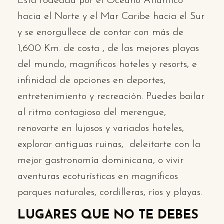
Está rodeada por el Océano Atlántico
hacia el Norte y el Mar Caribe hacia el Sur
y se enorgullece de contar con más de
1,600 Km. de costa , de las mejores playas
del mundo, magníficos hoteles y resorts, e
infinidad de opciones en deportes,
entretenimiento y recreación. Puedes bailar
al ritmo contagioso del merengue,
renovarte en lujosos y variados hoteles,
explorar antiguas ruinas, deleitarte con la
mejor gastronomía dominicana, o vivir
aventuras ecoturísticas en magníficos
parques naturales, cordilleras, ríos y playas.
LUGARES QUE NO TE DEBES